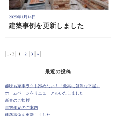
2025年1月14日
建築事例を更新しました
1 / 3
1
2
3
»
最近の投稿
趣味も家事ラクも諦めない！「最高に贅沢な平屋」
ホームページをリニューアルいたしました
新春のご挨拶
年末年始のご案内
建築事例を更新しました